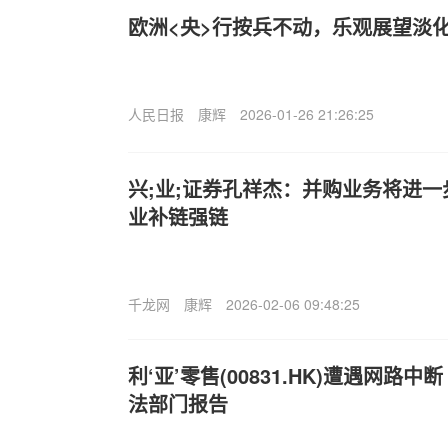
欧洲<央>行按兵不动，乐观展望淡
人民日报
康辉
2026-01-26 21:26:25
兴;业;证券孔祥杰：并购业务将进
业补链强链
千龙网
康辉
2026-02-06 09:48:25
利‘亚’零售(00831.HK)遭遇网路
法部门报告