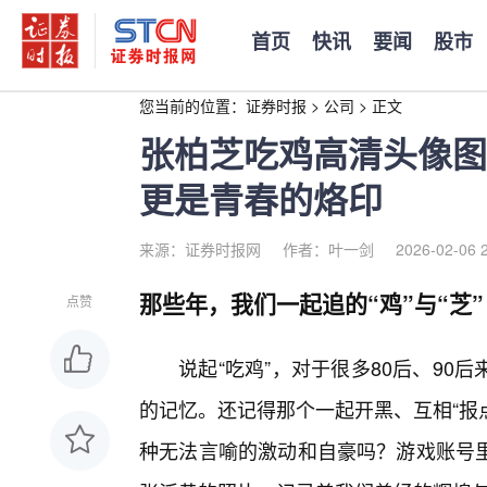
首页
快讯
要闻
股市
您当前的位置：
证券时报
>
公司
>
正文
张柏芝吃鸡高清头像图
更是青春的烙印
来源：证券时报网
作者：叶一剑
2026-02-06 
那些年，我们一起追的“鸡”与“芝”
点赞
说起“吃鸡”，对于很多80后、9
的记忆。还记得那个一起开黑、互相“报点
种无法言喻的激动和自豪吗？游戏账号